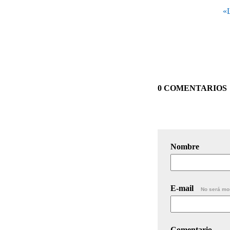
«L
0 COMENTARIOS
Nombre
E-mail
No será mo
Comentario