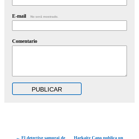
E-mail
No será mostrado.
Comentario
← El detective samurai de
Harkaitz Cano publica un